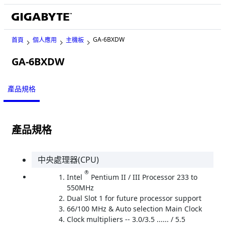
GA-6BXDW
首頁
個人應用
主機板
GA-6BXDW
Legacy
產品規格
產品規格
中央處理器(CPU)
®
Intel
Pentium II / III Processor 233 to
550MHz
Dual Slot 1 for future processor support
66/100 MHz & Auto selection Main Clock
Clock multipliers -- 3.0/3.5 ...... / 5.5