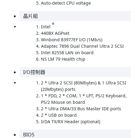
Auto-detect CPU voltage
晶片組
®
Intel
440BX AGPset
Winbond 83977EF I/O (1Mb/s)
Adaptec 7896 Dual Channel Ultra 2 SCSI
Intel 82558 LAN on board
NS LM 79 Health chip
I/O控制器
2 * Ultra 2 SCSI (80Mbytes) & 1 Ultra SCSI
(20Mbytes) ports
1 * FDD, 2 * COM, 1 * LPT, PS/2 Keyboard,
PS/2 Mouse on board
2 * Ultra DMA/33 Bus Master IDE ports
2 * USB on board
IrDA TX/RX Header (optional)
BIOS