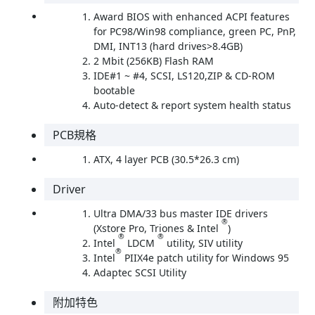
Award BIOS with enhanced ACPI features
for PC98/Win98 compliance, green PC, PnP,
DMI, INT13 (hard drives>8.4GB)
2 Mbit (256KB) Flash RAM
IDE#1 ~ #4, SCSI, LS120,ZIP & CD-ROM
bootable
Auto-detect & report system health status
PCB規格
ATX, 4 layer PCB (30.5*26.3 cm)
Driver
Ultra DMA/33 bus master IDE drivers
®
(Xstore Pro, Triones & Intel
)
®
®
Intel
LDCM
utility, SIV utility
®
Intel
PIIX4e patch utility for Windows 95
Adaptec SCSI Utility
附加特色