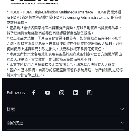
* HDMI、HDMI High-Definition Multimedia Interface、HDMI 商業外觀
及 HDMI 識別標章等詞彙均為 HDMI Licensing Administrator, Inc. 的商標
或註冊商標。
* 產品規格會依各國家地區出貨而有所變動，應以各地實際出貨狀況為準。
誠摯建議與當地經銷商或零售商確認最新產品販售規格。
* 以上產品之規格、圖片及其他資訊僅供參考，如與實際產品有任何不相符
之處，應以實際產品為準。技嘉科技保留在任何時間做出修改之權利。對任
何因使用上述資料而引致之損失，技嘉科技概不承擔任何責任。
* 本產品所標示之各項效能表現為各晶片廠商或各制定介面官方組織所提出
的最大理論值，實際效能可能因規格及設備而有所不同。
* 本文中所使用之各項商標及企業識別圖示，均為其合法所有人之財產。
* 基於PC基本架構，有部分記憶體空間須留作系統用途，故所偵測到之記憶
體大小會比實際上較少。
Follow us
探索
關於技嘉