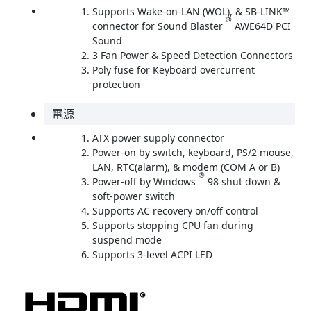
Supports Wake-on-LAN (WOL), & SB-LINK™
®
connector for Sound Blaster
AWE64D PCI
Sound
3 Fan Power & Speed Detection Connectors
Poly fuse for Keyboard overcurrent
protection
電源
ATX power supply connector
Power-on by switch, keyboard, PS/2 mouse,
LAN, RTC(alarm), & modem (COM A or B)
®
Power-off by Windows
98 shut down &
soft-power switch
Supports AC recovery on/off control
Supports stopping CPU fan during
suspend mode
Supports 3-level ACPI LED