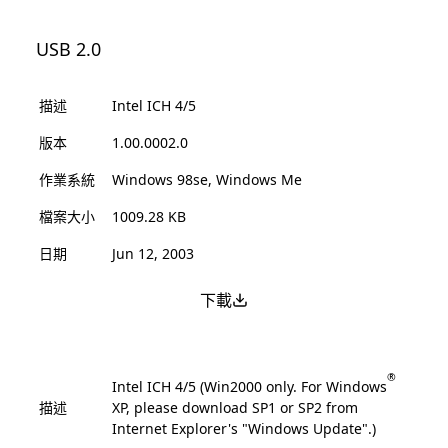
USB 2.0
描述
Intel ICH 4/5
版本
1.00.0002.0
作業系統
Windows 98se, Windows Me
檔案大小
1009.28 KB
日期
Jun 12, 2003
下載
®
Intel ICH 4/5 (Win2000 only. For Windows
描述
XP, please download SP1 or SP2 from
Internet Explorer's "Windows Update".)