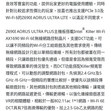
音效等豐富的功能，提供玩家更好的電腦使用體驗，同時
針對比較追求性價比的玩家，技嘉也推出支援PCIe 3.0及
Wi-Fi 6的Z690I AORUS ULTRA LITE，以滿足不同需求。
®
Z690I AORUS ULTRA PLUS主機板搭載Intel
Killer Wi-Fi
AX1690 Wi-Fi 6E無線網路控制晶片，支援DCT功能，可
以讓不同頻段的Wi-Fi分工給遊戲及其他需求使用。傳統
無線網路設計只能以單頻段連線，所有封包都被塞在同一
頻段，只讓遊戲封包優先通過，但還是會因為頻寬受限而
導致網路塞車的情況發生，而DCT功能搭配Killer頻寬管
理程式，可以動態的調整網路封包，先偵測2.4 GHz及5
GHz /6 GHz一個頻段的響應比較好，便優先以該頻段傳
輸遊戲封包，其他網路封包則透過其他頻段傳輸，讓電競
需求的網路延遲更低，傳輸更順暢，以強化連線遊戲甚至
VR的相關體驗，相較於一般802.11ac 1*1網路，Wi-Fi 6E
DCT具有7倍高速傳輸的優勢，加上2.5 Gb乙太網路的配