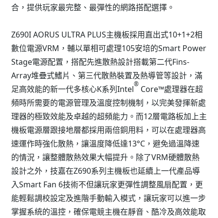
合，提供玩家最完整、最彈性的網路搭配選擇。
Z690I AORUS ULTRA PLUS主機板採用直出式10+1+2相
數位電源VRM，輔以單相可處理105安培的Smart Power
Stage電源配置，搭配先進散熱設計搭載第二代Fins-
Array堆疊式鰭片、第三代散熱裝置及熱導管等設計，滿
®
足高效能的新一代多核心K系列Intel
Core™處理器在超
頻時所需要的電源管理及溫度控制機制，以完美發揮新處
理器的極致效能及卓越的超頻能力。而12層電路板加上主
機板電源層跟接地層都採用兩倍銅用料，可以在處理器高
速運作時強化散熱，讓溫度降低達13°C，避免過溫降速
的情況，讓整體散熱效果大幅提升。除了VRM硬體散熱
設計之外，技嘉在Z690系列主機板也延續上一代產品導
入Smart Fan 6技術不但讓玩家更彈性調整風扇配置，更
能輕鬆調校設定及進階手動輸入模式，讓玩家可以進一步
掌握系統的溫控，確保電競主機在靜音、酷冷及高效能取