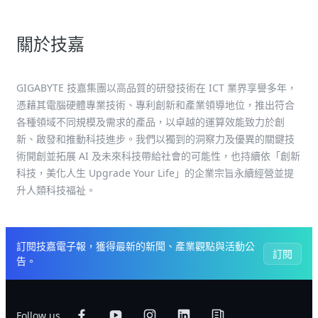
關於技嘉
GIGABYTE 技嘉集團以高品質的研發技術在 ICT 業界享譽多年，
憑藉其電腦硬體專業技術、專利創新和產業領導地位，推出符合
各種領域不同規模及需求的產品，以卓越的運算效能致力於創
新、啟發和推動科技進步。我們以獨到的洞察力及優異的關鍵技
術開創並拓展 AI 及未來科技帶給社會的可能性，也持續依「創新
科技，美化人生 Upgrade Your Life」的企業宗旨永續經營並提
升人類科技福祉。
訂閱技嘉電子報，獲得最新的新聞、產業觀點與活動公
訂閱
告。
Follow us