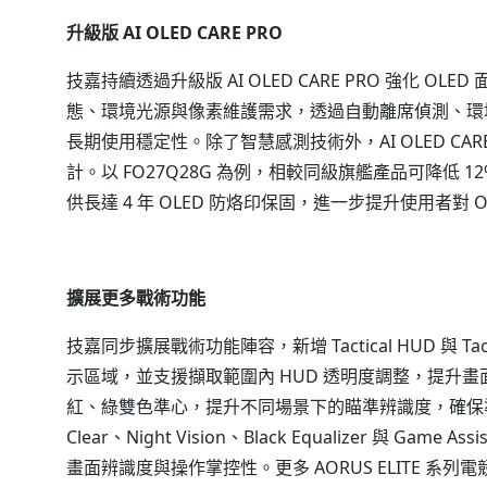
升級版 AI OLED CARE PRO
技嘉持續透過升級版 AI OLED CARE PRO 強化 O
態、環境光源與像素維護需求，透過自動離席偵測、環
長期使用穩定性。除了智慧感測技術外，AI OLED CA
計。以 FO27Q28G 為例，相較同級旗艦產品可降低 12
供長達 4 年 OLED 防烙印保固，進一步提升使用者對 
擴展更多戰術功能
技嘉同步擴展戰術功能陣容，新增 Tactical HUD 與 Tacti
示區域，並支援擷取範圍內 HUD 透明度調整，提升畫面可視性
紅、綠雙色準心，提升不同場景下的瞄準辨識度，確保準心始終清晰
Clear、Night Vision、Black Equalizer 
畫面辨識度與操作掌控性。更多 AORUS ELITE 系