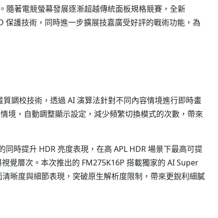
。隨著電競螢幕發展逐漸超越傳統面板規格競賽，全新
動 OLED 保護技術，同時進一步擴展技嘉廣受好評的戰術功能，為
智慧畫質調校技術，透過 AI 演算法針對不同內容情境進行即時畫
 內容與使用情境，自動調整顯示設定，減少頻繁切換模式的次數，帶來
節的同時提升 HDR 亮度表現，在高 APL HDR 場景下最高可提
次。本次推出的 FM275K16P 搭載獨家的 AI Super
步提升畫面清晰度與細節表現，突破原生解析度限制，帶來更銳利細膩