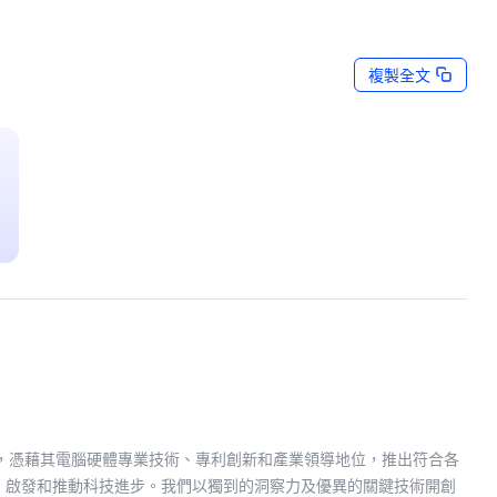
複製全文
Last Updated: Jun 03, 2026
媒體資源
COMPUTEX 2026 新聞及相關素材
享譽多年，憑藉其電腦硬體專業技術、專利創新和產業領導地位，推出符合各
、啟發和推動科技進步。我們以獨到的洞察力及優異的關鍵技術開創