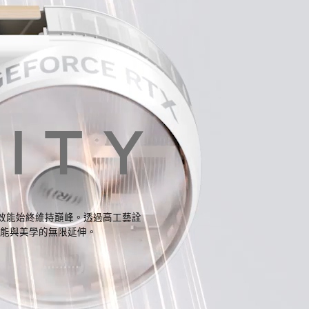
貫穿，使效能始終維持巔峰。透過高工藝詮
能與美學的無限延伸。