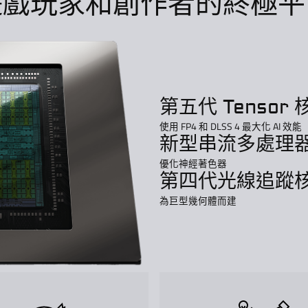
遊戲玩家和創作者的終極平
第五代 Tensor 
使用 FP4 和 DLSS 4 最大化 AI 效能
新型串流多處理
優化神經著色器
第四代光線追蹤
為巨型幾何體而建