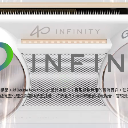
而外細緻構築，以Double flow through設計為核心，實現順暢無阻的氣流
級完型化理念與獨特造型語彙，打造兼具力量與精緻的視覺融合，實現效