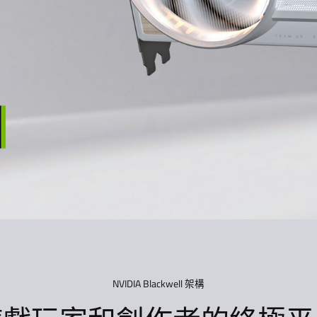
NVIDIA Blackwell 架構