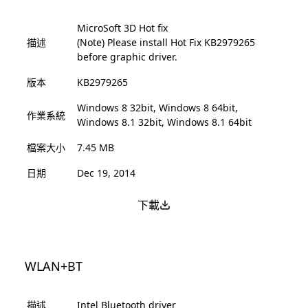
MicroSoft 3D Hot fix
描述
(Note) Please install Hot Fix KB2979265
before graphic driver.
版本
KB2979265
Windows 8 32bit, Windows 8 64bit,
作業系統
Windows 8.1 32bit, Windows 8.1 64bit
檔案大小
7.45 MB
日期
Dec 19, 2014
下載
WLAN+BT
描述
Intel Bluetooth driver