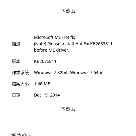
下載
MicroSoft ME Hot fix
描述
(Note) Please install Hot Fix KB2685811
before ME driver.
版本
KB2685811
作業系統
Windows 7 32bit, Windows 7 64bit
檔案大小
1.46 MB
日期
Dec 19, 2014
下載