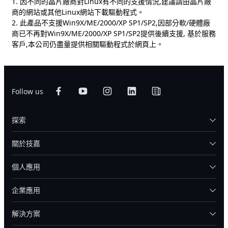
1. 因不同的晶片廠商對Linux有不同的支援情況,建議請由晶片廠
商的網站或其他Linux網站下載驅動程式。
2. 此產品不支援Win9X/ME/2000/XP SP1/SP2,因部分軟/硬體廠
商已不再對Win9X/ME/2000/XP SP1/SP2提供後續支援, 基於服務
客戶,本公司仍盡量提供相關驅動程式於網頁上。
Follow us
探索
關於技嘉
個人應用
企業應用
解決方案