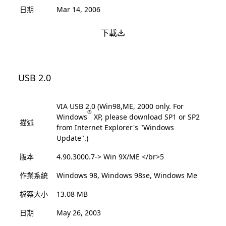
日期
Mar 14, 2006
下載
USB 2.0
VIA USB 2.0 (Win98,ME, 2000 only. For
®
Windows
XP, please download SP1 or SP2
描述
from Internet Explorer's "Windows
Update".)
版本
4.90.3000.7-> Win 9X/ME </br>5
作業系統
Windows 98, Windows 98se, Windows Me
檔案大小
13.08 MB
日期
May 26, 2003