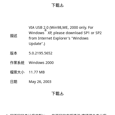
下載
VIA USB 2.0 (Win98,ME, 2000 only. For
®
Windows
XP, please download SP1 or SP2
描述
from Internet Explorer's "Windows
Update".)
版本
5.0.2195.5652
作業系統
Windows 2000
檔案大小
11.77 MB
日期
May 26, 2003
下載