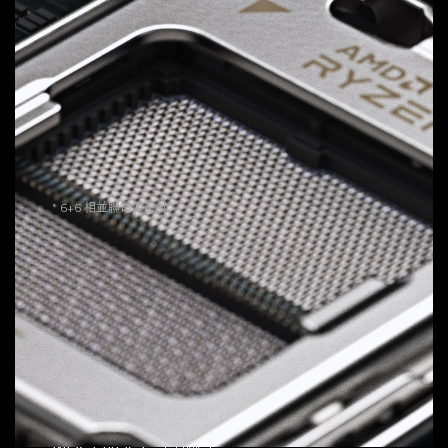
技嘉並聯式電源設計
提供穩定、高效能的電力，讓您的超頻性能更上一層
樓。
12
VCORE Phases
DrMOS 60A
解鎖多核心處理器的全部潛力，實現無與倫比的性能。
* 6+6 相並聯電源設計
2
SOC Phases
DrMOS 60A
針對 CPU 內建 GPU 性能及記憶體管理進行優化。
2
MISC Phases
Ppak