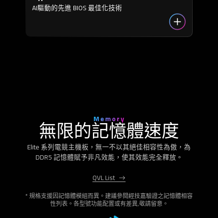
AI驅動的先進 BIOS 最佳化技術
Memory
無限的記憶體速度
Elite 系列電競主機板，無一不以其絕佳相容性為傲，為
DDR5 記憶體賦予非凡效能，使其效能完全釋放。
QVL List
* 規格支援因記憶體模組而異。建議參閱經技嘉驗證之記憶體相容
性列表。各型號功能配置或有差異,敬請留意。