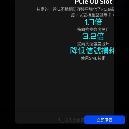
PCIe UD Slot
技嘉的一體式不鏽鋼防護裝甲強化了PCIe插槽，提
度，以支持重型顯示卡。
1.7倍
橫向抗拉強度提升
3.2倍
縱向抗拉強度提升
降低信號損耗
使用SMD技術
加入比較表
立即購買