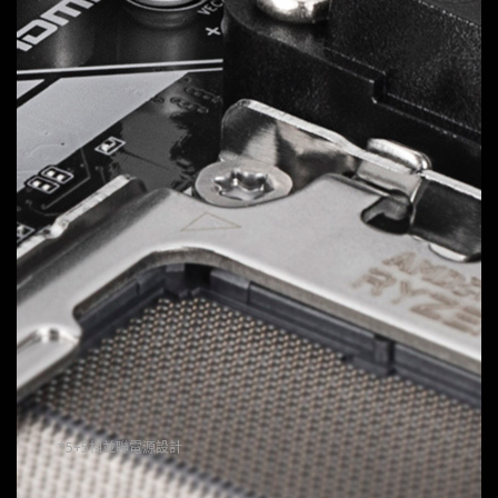
技嘉並聯式電源設計
提供穩定、高效能的電力，讓您的超頻性能更上一層
樓。
10
VCORE Phases
DrMOS 60A
解鎖多核心處理器的全部潛力，實現無與倫比的性能。
*5+5相並聯電源設計