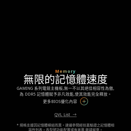
Memory
無限的記憶體速度
GAMING 系列電競主機板,無一不以其絕佳相容性為傲,
為 DDR5 記憶體賦予非凡效能,使其效能完全釋放。
更多BIOS優化內容
QVL List
* 規格支援因記憶體模組而異。建議參閱經技嘉驗證之記憶體相
容性列表。各型號功能配置或有差異,敬請留意。