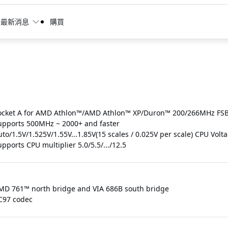
最新消息
購買
ocket A for AMD Athlon™/AMD Athlon™ XP/Duron™ 200/266MHz FSB
upports 500MHz ~ 2000+ and faster
to/1.5V/1.525V/1.55V...1.85V(15 scales / 0.025V per scale) CPU Volt
pports CPU multiplier 5.0/5.5/.../12.5
MD 761™ north bridge and VIA 686B south bridge
C97 codec