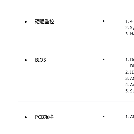
硬體監控
4
S
H
BIOS
D
D
I
A
A
S
PCB規格
AT