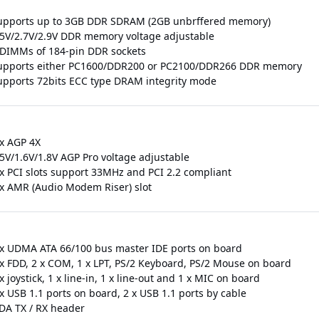
upports up to 3GB DDR SDRAM (2GB unbrffered memory)
.5V/2.7V/2.9V DDR memory voltage adjustable
 DIMMs of 184-pin DDR sockets
upports either PC1600/DDR200 or PC2100/DDR266 DDR memory
upports 72bits ECC type DRAM integrity mode
 x AGP 4X
.5V/1.6V/1.8V AGP Pro voltage adjustable
 x PCI slots support 33MHz and PCI 2.2 compliant
 x AMR (Audio Modem Riser) slot
 x UDMA ATA 66/100 bus master IDE ports on board
 x FDD, 2 x COM, 1 x LPT, PS/2 Keyboard, PS/2 Mouse on board
x joystick, 1 x line-in, 1 x line-out and 1 x MIC on board
x USB 1.1 ports on board, 2 x USB 1.1 ports by cable
rDA TX / RX header