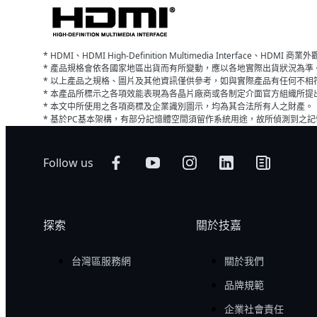
* HDMI、HDMI High-Definition Multimedia Interface、HDMI
* 產品規格會依各國家地區出貨而有所變動，應以各地實際出貨狀況為
* 以上產品之規格、圖片及其他資訊僅供參考，如與實際產品有任何不
* 本產品所標示之各項效能表現為各晶片廠商或各制定介面官方組織所
* 本文中所使用之各項商標及企業識別圖示，均為其合法所有人之財產。
* 基於PC基本架構，有部分記憶體空間須留作系統用途，故所偵測到之
Follow us
探索
關於技嘉
台灣區服務網
關於我們
品牌規範
企業社會責任