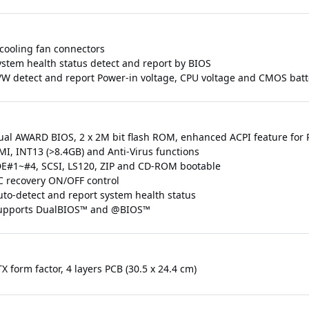
 cooling fan connectors
ystem health status detect and report by BIOS
/W detect and report Power-in voltage, CPU voltage and CMOS batt
ual AWARD BIOS, 2 x 2M bit flash ROM, enhanced ACPI feature fo
MI, INT13 (>8.4GB) and Anti-Virus functions
DE#1~#4, SCSI, LS120, ZIP and CD-ROM bootable
C recovery ON/OFF control
uto-detect and report system health status
upports DualBIOS™ and @BIOS™
X form factor, 4 layers PCB (30.5 x 24.4 cm)