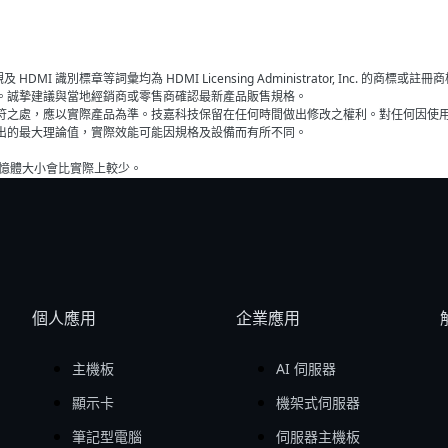
 商業外觀及 HDMI 識別標章等詞彙均為 HDMI Licensing Administrator, Inc. 的商標或註冊
準。誠摯建議與當地經銷商或零售商確認最新產品販售規格。
相符之處，應以實際產品為準。技嘉科技保留在任何時間做出修改之權利。對任何因使
提出的最大理論值，實際效能可能因規格及設備而有所不同。
記憶體大小會比實際上較少。
個人應用
企業應用
主機板
AI 伺服器
顯示卡
機架式伺服器
筆記型電腦
伺服器主機板