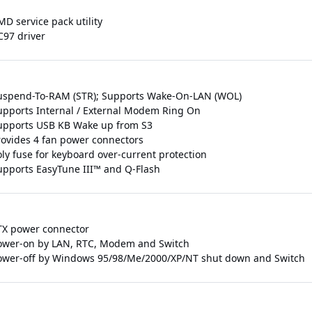
D service pack utility
C97 driver
uspend-To-RAM (STR); Supports Wake-On-LAN (WOL)
upports Internal / External Modem Ring On
upports USB KB Wake up from S3
rovides 4 fan power connectors
oly fuse for keyboard over-current protection
upports EasyTune III™ and Q-Flash
TX power connector
ower-on by LAN, RTC, Modem and Switch
ower-off by Windows 95/98/Me/2000/XP/NT shut down and Switch