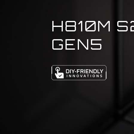
H810M S
GEN5