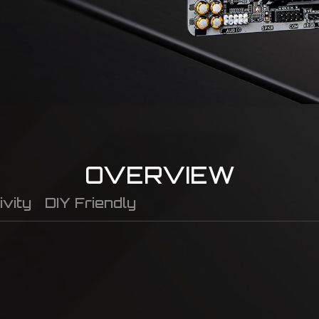
OVERVIEW
vity
DIY Friendly