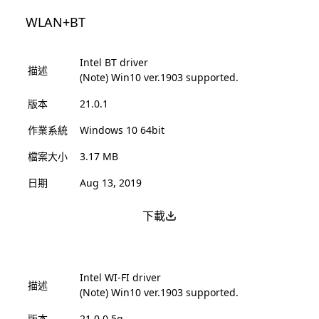
WLAN+BT
Intel BT driver
描述
(Note) Win10 ver.1903 supported.
版本
21.0.1
作業系統
Windows 10 64bit
檔案大小
3.17 MB
日期
Aug 13, 2019
下載
Intel WI-FI driver
描述
(Note) Win10 ver.1903 supported.
版本
21.0.0.5g