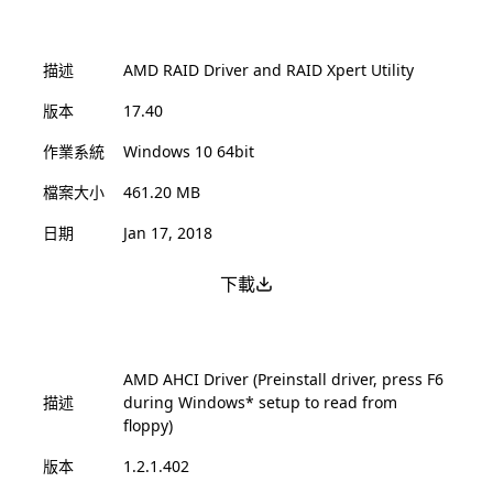
描述
AMD RAID Driver and RAID Xpert Utility
版本
17.40
作業系統
Windows 10 64bit
檔案大小
461.20 MB
日期
Jan 17, 2018
下載
AMD AHCI Driver (Preinstall driver, press F6
描述
during Windows* setup to read from
floppy)
版本
1.2.1.402