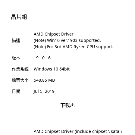
晶片組
AMD Chipset Driver
描述
(Note) Win10 ver.1903 supported.
(Note) For 3rd AMD Ryzen CPU support.
版本
19.10.16
作業系統
Windows 10 64bit
檔案大小
548.85 MB
日期
Jul 5, 2019
下載
AMD Chipset Driver (include chipset \ sata \