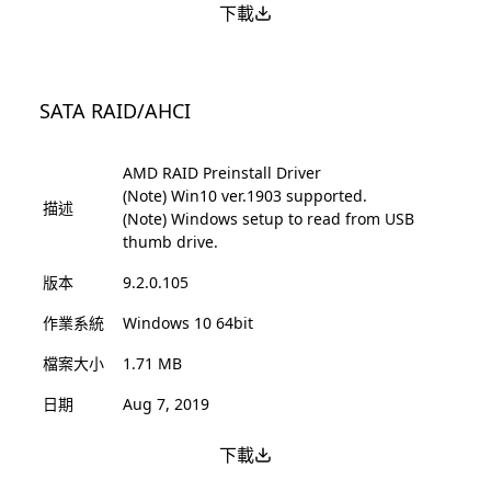
下載
SATA RAID/AHCI
AMD RAID Preinstall Driver
(Note) Win10 ver.1903 supported.
描述
(Note) Windows setup to read from USB
thumb drive.
版本
9.2.0.105
作業系統
Windows 10 64bit
檔案大小
1.71 MB
日期
Aug 7, 2019
下載