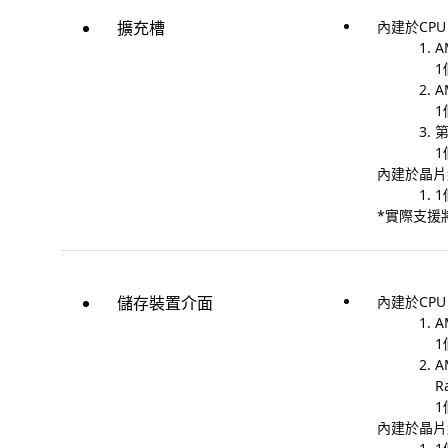
擴充槽
內建於CPU (
A
1
A
1
第
1
內建於晶片
1
*實際支援將
儲存裝置介面
內建於CPU 
A
1
A
R
1
內建於晶片組