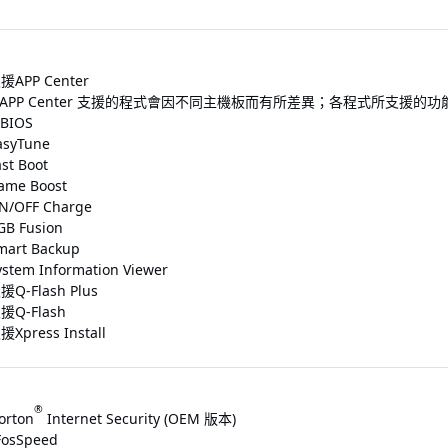
援APP Center
 APP Center 支援的程式會因不同主機板而有所差異；各程式所支援
BIOS
asyTune
ast Boot
ame Boost
N/OFF Charge
GB Fusion
mart Backup
ystem Information Viewer
援Q-Flash Plus
援Q-Flash
援Xpress Install
®
orton
Internet Security (OEM 版本)
FosSpeed