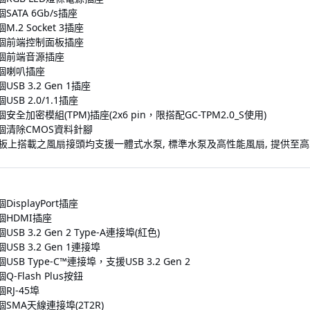
個SATA 6Gb/s插座
個M.2 Socket 3插座
1個前端控制面板插座
個前端音源插座
個喇叭插座
個USB 3.2 Gen 1插座
個USB 2.0/1.1插座
個安全加密模組(TPM)插座(2x6 pin，限搭配GC-TPM2.0_S使用)
個清除CMOS資料針腳
機板上搭載之風扇接頭均支援一體式水泵, 標準水泵及高性能風扇, 提供至高2
個DisplayPort插座
個HDMI插座
個USB 3.2 Gen 2 Type-A連接埠(紅色)
個USB 3.2 Gen 1連接埠
個USB Type-C™連接埠，支援USB 3.2 Gen 2
個Q-Flash Plus按鈕
個RJ-45埠
個SMA天線連接埠(2T2R)