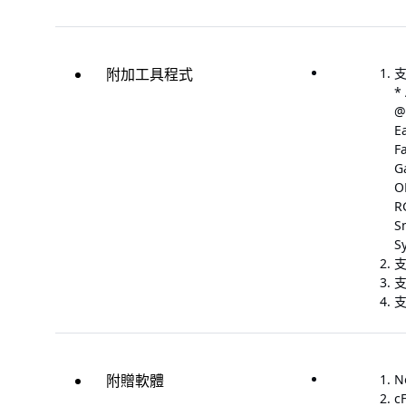
附加工具程式
支
*
@
E
F
G
O
R
S
S
支
支
支
附贈軟體
N
c