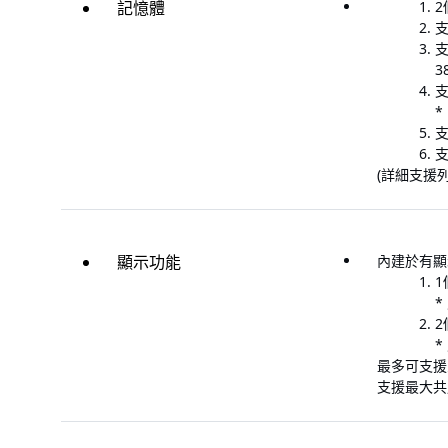
記憶體
2
支援
38
支
*
支
支
(詳細支援列
顯示功能
內建於有顯
1
*
2
*
最多可支援
支援最大共