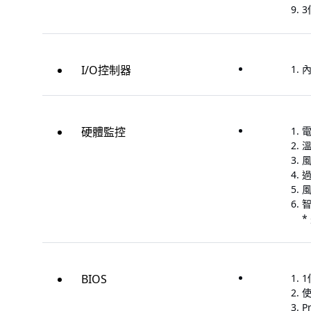
3
I/O控制器
內
硬體監控
*
BIOS
1
使
P