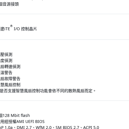
個音源接頭
®
建iTE
I/O 控制晶片
電壓偵測
溫度偵測
風扇轉速偵測
過溫警告
風扇故障警告
智慧風扇控制
 是否支援智慧風扇控制功能會依不同的散熱風扇而定。
個128 Mbit flash
用經授權AMI UEFI BIOS
nP 1.0a、DMI 2.7、WfM 2.0、SM BIOS 2.7、ACPI 5.0