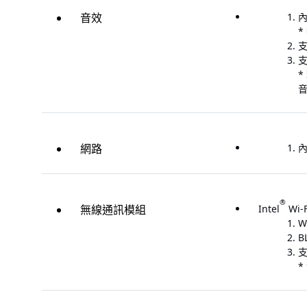
音效
內
*
支
支
*
網路
內
®
無線通訊模組
Intel
Wi-F
W
B
支
*