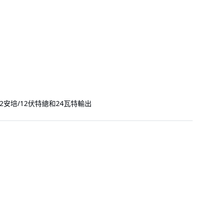
安培/12伏特總和24瓦特輸出