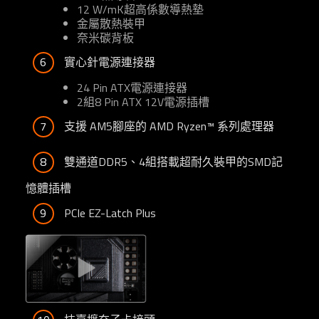
12 W/mK超高係數導熱墊
金屬散熱裝甲
奈米碳背板
6
實心針電源連接器
24 Pin ATX電源連接器
2組8 Pin ATX 12V電源插槽
7
支援 AM5腳座的 AMD Ryzen™ 系列處理器
8
雙通道DDR5、4組搭載超耐久裝甲的SMD記
憶體插槽
9
PCIe EZ-Latch Plus