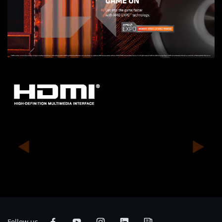
* HDMI、HDMI High-Definition Multimedia Interface、HDMI 商業外觀及
HDMI 識別標章等詞彙均為 HDMI Licensing Administrator, Inc. 的商標或註冊
商標。
* 實際出貨規格及產品外觀依各國家地區可能有所不同，我們誠摯的建議您與當
地的經銷商或零售商確認目前販售的產品規格及樣式。
* 產品顏色可能會因拍照光線誤差或螢幕設定而與實際產品有所差異。
* 我們會盡力提供正確與完整的資料於網頁上，並保留更動、修正頁面資訊的權
利，恕不另行通知。
Follow us