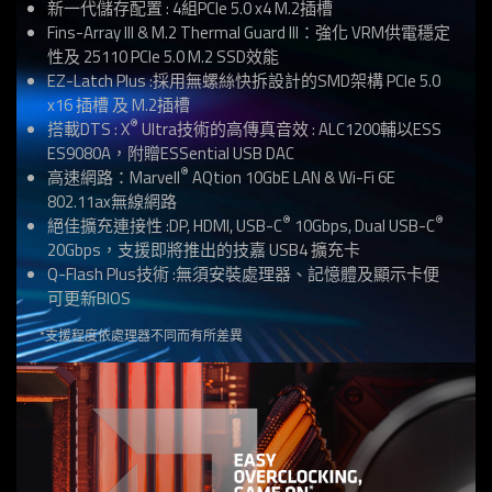
新一代儲存配置 : 4組PCIe 5.0 x4 M.2插槽
Fins-Array III & M.2 Thermal Guard III：強化 VRM供電穩定
性及 25110 PCIe 5.0 M.2 SSD效能
EZ-Latch Plus :採用無螺絲快拆設計的SMD架構 PCIe 5.0
x16 插槽 及 M.2插槽
®
搭載DTS : X
Ultra技術的高傳真音效 : ALC1200輔以ESS
ES9080A，附贈ESSential USB DAC
®
高速網路：Marvell
AQtion 10GbE LAN & Wi-Fi 6E
802.11ax無線網路
®
®
絕佳擴充連接性 :DP, HDMI, USB-C
10Gbps, Dual USB-C
20Gbps，支援即將推出的技嘉 USB4 擴充卡
Q-Flash Plus技術 :無須安裝處理器、記憶體及顯示卡便
可更新BIOS
*支援程度依處理器不同而有所差異