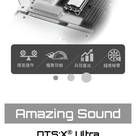
Amazing Sound
®
DTS:X
Ultra