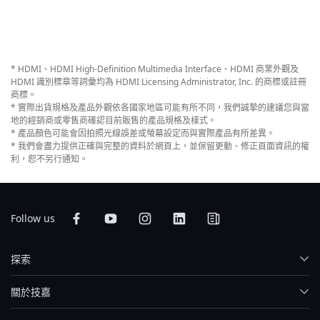
* HDMI、HDMI High-Definition Multimedia Interface、HDMI 商業外觀及
HDMI 識別標章等詞彙均為 HDMI Licensing Administrator, Inc. 的商標或註冊
商標。
* 實際出貨規格及產品外觀依各國家地區可能有所不同，我們誠摯的建議您與當
地的經銷商或零售商確認目前販售的產品規格及樣式。
* 產品顏色可能會因拍照光線誤差或螢幕設定而與實際產品有所差異。
* 我們會盡力提供正確與完整的資料於網頁上，並保留更動、修正頁面資訊的權
利，恕不另行通知。
Follow us
探索
關於技嘉