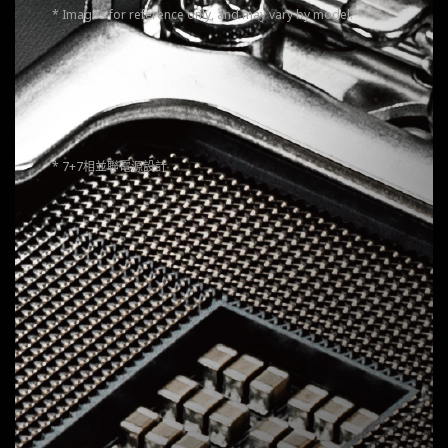
* Images for reference only, and may vary by model.
14
VCORE Phases
DrMOS 60A
解鎖多核心處理器的全部潛力，實現無與倫比的性能。
* 7+7相並聯電源設計
1
VCCGT Phase
DrMOS 40A
針對 CPU 內建 GPU 性能及記憶體管理進行優化。
2
VCCSA Phases
DrMOS 60A
為連接 CPU 的 PCIe 通道提供可靠的電力，確保性能不