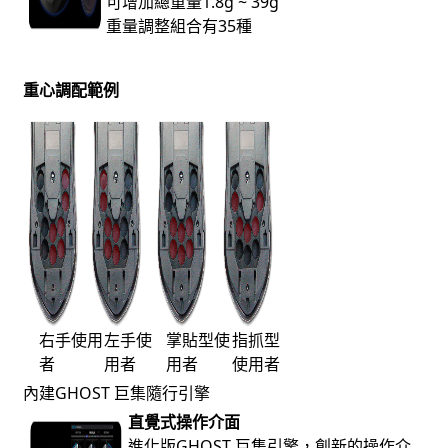
可增加總重量1.8g ~ 39g
重量調整組合有35種
重心調配範例
右手使用
左手使
掌貼型使
指抓型
者
用者
用者
使用者
內建GHOST 巨集隨行引擎
直覺式操作介面
進化版GHOST 巨集引擎，創新的操作介