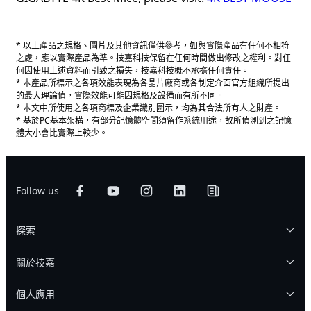
* 以上產品之規格、圖片及其他資訊僅供參考，如與實際產品有任何不相符
之處，應以實際產品為準。技嘉科技保留在任何時間做出修改之權利。對任
何因使用上述資料而引致之損失，技嘉科技概不承擔任何責任。
* 本產品所標示之各項效能表現為各晶片廠商或各制定介面官方組織所提出
的最大理論值，實際效能可能因規格及設備而有所不同。
* 本文中所使用之各項商標及企業識別圖示，均為其合法所有人之財產。
* 基於PC基本架構，有部分記憶體空間須留作系統用途，故所偵測到之記憶
體大小會比實際上較少。
Follow us
探索
關於技嘉
個人應用