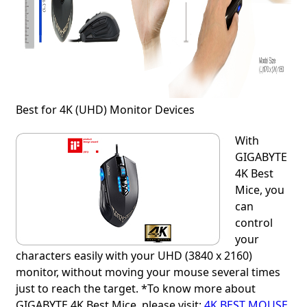
Best for 4K (UHD) Monitor Devices
With
GIGABYTE
4K Best
Mice, you
can
control
your
characters easily with your UHD (3840 x 2160)
monitor, without moving your mouse several times
just to reach the target. *To know more about
GIGABYTE 4K Best Mice, please visit:
4K BEST MOUSE