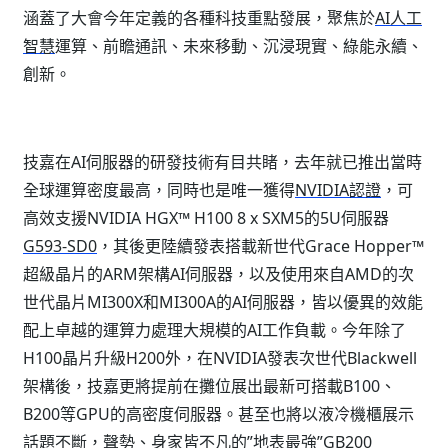
涵蓋了大會今年定義的各種科技重點發展，聚焦於
AI人工
智慧
運算、前瞻通訊、未來移動、沉浸現實、綠能永續、
創新。
技嘉在AI伺服器的研發技術有目共睹，去年就已推出當時
全球運算密度最高，同時也是唯一獲得
NVIDIA認證
，可
高效支援NVIDIA HGX™ H100 8 x SXM5的5U伺服器
G593-SD0
，其後更陸續發表搭載新世代Grace Hopper™
超級晶片的ARM架構AI伺服器，以及使用來自AMD的次
世代晶片MI300X和MI300A的AI伺服器，皆以優異的效能
配上卓越的運算力處理大規模的AI工作負載。今年除了
H100晶片升級H200外，在NVIDIA發表次世代Blackwell
架構後，技嘉更將提前在攤位展出最新可搭載B100、
B200等GPU的高密度伺服器。甚至也將以液冷機櫃展示
話題不斷，聲勢、身家皆不凡的”地表最強”GB200