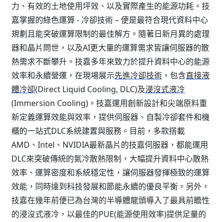
力、有效的土地使用坪效、以及實際產生的能源功耗。技
嘉掌握的綠色運算 - 冷卻技術 – 便是最符合現代資料中心
規劃且能突破運算限制的最佳解方。隨著日新月異的處理
器和晶片問世，以及AI更大量的運算需求皆讓伺服器的散
熱需求不斷攀升。技嘉多年來致力於提升資料中心的能源
效率和永續營運，在現場展示
先進冷卻技術
，包含
直接液
體冷卻
(Direct Liquid Cooling, DLC)及
浸沒式液冷
(Immersion Cooling)。技嘉運用創新設計和尖端原料重
新定義運算效能與效率，提供伺服器、自製冷卻套件和機
櫃的一站式DLC系統建置與服務。目前，多款搭載
AMD、Intel、NVIDIA最新晶片的技嘉伺服器，都能運用
DLC來突破傳統的氣冷散熱限制，大幅提升資料中心散熱
效率、運算密度和系統穩定性，讓伺服器發揮極致的運算
效能，同時達到科技發展和節能永續的優良平衡。另外，
技嘉在幾年前便已為台灣的半導體龍頭導入了最具前瞻性
的浸沒式液冷，以最佳的PUE(能源使用效率)提供足量的