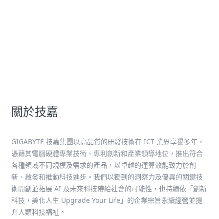
News
技嘉強勢登場COMPUTEX，展出AI
超級晶片伺服器以及全系列電腦產
品，揭開未來運算新紀元
關於技嘉
GIGABYTE 技嘉集團以高品質的研發技術在 ICT 業界享譽多年，
憑藉其電腦硬體專業技術、專利創新和產業領導地位，推出符合
各種領域不同規模及需求的產品，以卓越的運算效能致力於創
新、啟發和推動科技進步。我們以獨到的洞察力及優異的關鍵技
術開創並拓展 AI 及未來科技帶給社會的可能性，也持續依「創新
科技，美化人生 Upgrade Your Life」的企業宗旨永續經營並提
升人類科技福祉。