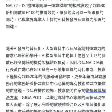
NVL72，以”機櫃等同單一運算模組”的模式實現了超過30
倍相同數量H100的推論效能，讓參觀者可以一飽眼福的
同時，也與業界專業人士探討AI科技發展及運算力部署的
關鍵。
隨著AI發展的普及化，大型資料中心及AI新創對運算力的
需求也是節節攀升，AI模型訓練中動輒上億甚至上兆的參
數已經令傳統的機房架構難以負荷，因此今年NVIDIA執
行長黃仁勳也在GTC登高一呼叢集運算的時代來臨。技嘉
不僅擁有超過20年的伺服器研發經驗，更長年藉由與雲服
務商的業務培養搭建資料中心必備的專有技術並建立優質
的供應鏈。今年在攤位現場，技嘉便將自家的
叢集運算解
決方案
– GIGA POD – 以趨近資料中心等級的面貌呈現在
眾人面前，除了展示完整的軟硬體整合以及AI訓練優化環
境外，亦藉助現場內容解說GIGA POD產品的運算優勢以