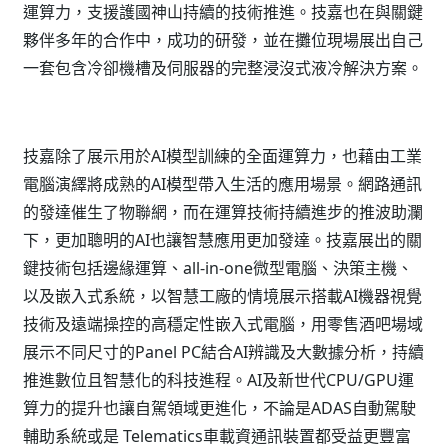
運算力，支援護國神山持續的技術推進。技嘉也在與關鍵
夥伴多年的合作中，成功的研發，並在攤位現場展出自己
一套包含冷卻機槽及伺服器的完整浸沒式液冷解決方案。
技嘉除了展示用於AI模型訓練的全面運算力，也藉由工業
電腦演繹將成熟的AI模型帶入生活的應用場景。網路通訊
的發達催生了物聯網，而在運算技術持續進步的推波助瀾
下，更加聰明的AI也讓智慧應用更加發達。技嘉展出的關
鍵技術包括邊緣運算、all-in-one微型電腦、決策主機、
以及嵌入式系統，以智慧工廠的情境展示搭載AI機器視覺
技術及遠端操控的高穩定性嵌入式電腦，用零售酒吧場域
展示不同尺寸的Panel PC結合AI辨識及大數據分析，持續
推進數位且智慧化的科技進程。AI及新世代CPU/GPU運
算力的提升也讓自駕領域更進化，不論是ADAS自動駕駛
輔助系統或是 Telematics車載資通訊裝置都受益更豐富