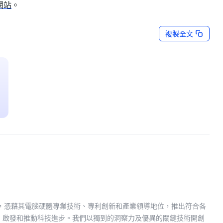
網站
。
複製全文
Last Updated: Jun 03, 2026
媒體資源
COMPUTEX 2026 新聞及相關素材
享譽多年，憑藉其電腦硬體專業技術、專利創新和產業領導地位，推出符合各
、啟發和推動科技進步。我們以獨到的洞察力及優異的關鍵技術開創