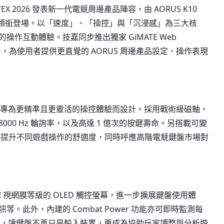
X 2026 發表新一代電競周邊產品陣容，由 AORUS K10
TY 電競滑鼠領銜登場。以「速度」、「操控」與「沉浸感」為三大核
作互動體驗。技嘉同步推出獨家 GiMATE Web
台，為使用者提供更直覺的 AORUS 周邊產品設定、操作表現
 電競鍵盤，專為更精準且更靈活的操控體驗而設計。採用戰術級磁軸，
8000 Hz 輪詢率，以及高達 1 億次的按鍵壽命。另搭載可變
進一步提升不同遊戲操作的舒適度，同時呼應高階電競鍵盤市場對
311 PPI 視網膜等級的 OLED 觸控螢幕，進一步擴展鍵盤使用體
此外，內建的 Combat Power 功能亦可即時監測每
數，讓鍵盤不再只是輸入裝置，更成為協助玩家調整與分析遊