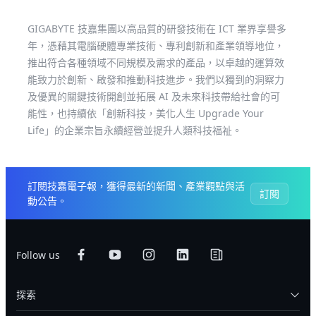
GIGABYTE 技嘉集團以高品質的研發技術在 ICT 業界享譽多
年，憑藉其電腦硬體專業技術、專利創新和產業領導地位，
推出符合各種領域不同規模及需求的產品，以卓越的運算效
能致力於創新、啟發和推動科技進步。我們以獨到的洞察力
及優異的關鍵技術開創並拓展 AI 及未來科技帶給社會的可
能性，也持續依「創新科技，美化人生 Upgrade Your
Life」的企業宗旨永續經營並提升人類科技福祉。
訂閱技嘉電子報，獲得最新的新聞、產業觀點與活
訂閱
動公告。
Follow us
探索