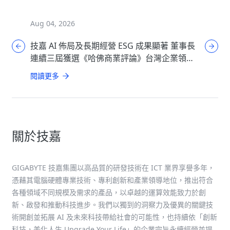
Aug 04, 2026
Aug 04, 
技嘉 AI 佈局及長期經營 ESG 成果顯著 董事長
技嘉推出
連續三屆獲選《哈佛商業評論》台灣企業領袖
玩家主機
100強
閱讀更多
閱讀更多
關於技嘉
GIGABYTE 技嘉集團以高品質的研發技術在 ICT 業界享譽多年，
憑藉其電腦硬體專業技術、專利創新和產業領導地位，推出符合
各種領域不同規模及需求的產品，以卓越的運算效能致力於創
新、啟發和推動科技進步。我們以獨到的洞察力及優異的關鍵技
術開創並拓展 AI 及未來科技帶給社會的可能性，也持續依「創新
科技，美化人生 Upgrade Your Life」的企業宗旨永續經營並提