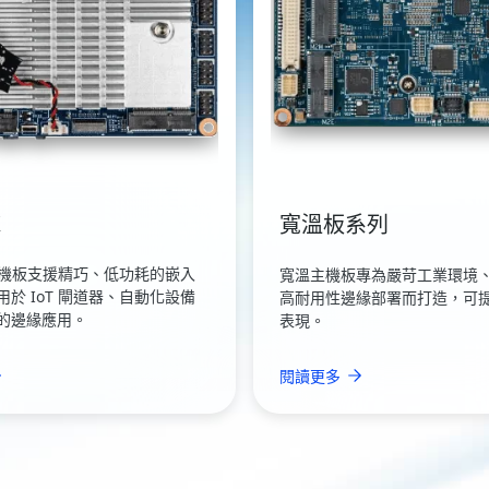
X
寬溫板系列
TX 主機板支援精巧、低功耗的嵌入
寬溫主機板專為嚴苛工業環境
於 IoT 閘道器、自動化設備
高耐用性邊緣部署而打造，可
的邊緣應用。
表現。
閱讀更多