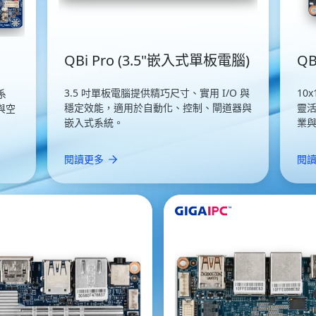
QBi Pro (3.5"嵌入式單板電腦)
QB
3.5 吋單板電腦提供精巧尺寸、實用 I/O 與
10
系
穩定效能，適用於自動化、控制、閘道器與
靈
）與空
嵌入式系統。
業
閱讀更多
閱