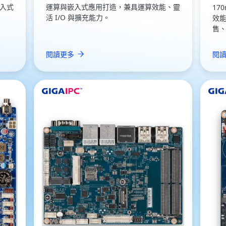
入式
運算與嵌入式應用打造，兼具運算效能、靈
17
活 I/O 與擴充能力。
效
售
閱讀更多
閱