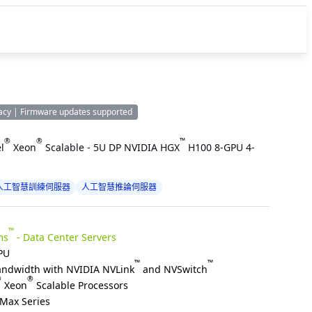
acy | Firmware updates supported
®
®
™
l
Xeon
Scalable - 5U DP NVIDIA HGX
H100 8-GPU 4-
人工智慧訓練伺服器
人工智慧推論伺服器
™
ms
- Data Center Servers
PU
™
™
ndwidth with NVIDIA NVLink
and NVSwitch
®
®
Xeon
Scalable Processors
Max Series