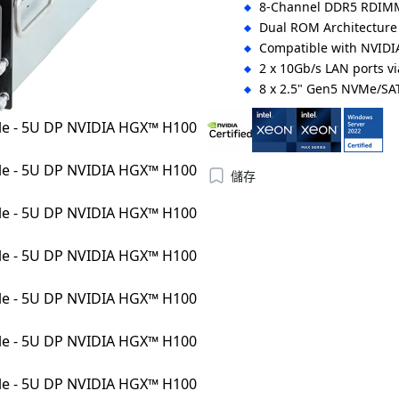
8-Channel DDR5 RDIMM
Dual ROM Architecture
Compatible with NVIDI
2 x 10Gb/s LAN ports vi
8 x 2.5" Gen5 NVMe/SA
4 x FHHL PCIe Gen5 x16
8 x LP PCIe Gen5 x16 sl
4+2 3000W 80 PLUS Tit
儲存