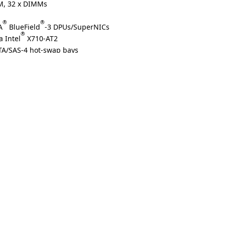
, 32 x DIMMs
®
®
A
BlueField
-3 DPUs/SuperNICs
®
a Intel
X710-AT2
TA/SAS-4 hot-swap bays
 slots
ots
anium redundant power supplies