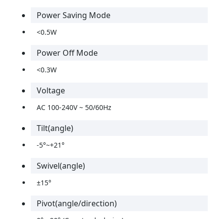
Power Saving Mode
<0.5W
Power Off Mode
<0.3W
Voltage
AC 100-240V ~ 50/60Hz
Tilt(angle)
-5°~+21°
Swivel(angle)
±15°
Pivot(angle/direction)