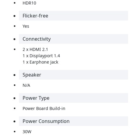
HDR10
Flicker-free
Yes
Connectivity
2 x HDMI 2.1
1 x Displayport 1.4
1 x Earphone Jack
Speaker
N/A
Power Type
Power Board Build-in
Power Consumption
30W