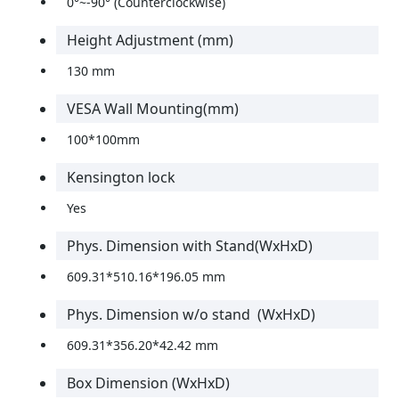
0°~-90° (Counterclockwise)
Height Adjustment (mm)
130 mm
VESA Wall Mounting(mm)
100*100mm
Kensington lock
Yes
Phys. Dimension with Stand(WxHxD)
609.31*510.16*196.05 mm
Phys. Dimension w/o stand (WxHxD)
609.31*356.20*42.42 mm
Box Dimension (WxHxD)