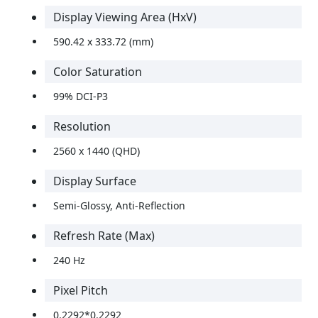
Display Viewing Area (HxV)
590.42 x 333.72 (mm)
Color Saturation
99% DCI-P3
Resolution
2560 x 1440 (QHD)
Display Surface
Semi-Glossy, Anti-Reflection
Refresh Rate (Max)
240 Hz
Pixel Pitch
0.2292*0.2292