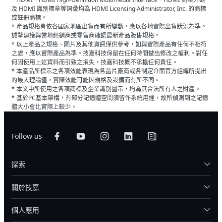
及 HDMI 識別標章等詞彙均為 HDMI Licensing Administrator, Inc. 的商標
或註冊商標。
* 產品規格會依各國家地區出貨而有所變動，應以各地實際出貨狀況為準。
誠摯建議與當地經銷商或零售商確認最新產品販售規格。
* 以上產品之規格、圖片及其他資訊僅供參考，如與實際產品有任何不相符
之處，應以實際產品為準。技嘉科技保留在任何時間做出修改之權利。對任
何因使用上述資料而引致之損失，技嘉科技概不承擔任何責任。
* 本產品所標示之各項效能表現為各晶片廠商或各制定介面官方組織所提出
的最大理論值，實際效能可能因規格及設備而有所不同。
* 本文中所使用之各項商標及企業識別圖示，均為其合法所有人之財產。
* 基於PC基本架構，有部分記憶體空間須留作系統用途，故所偵測到之記憶
體大小會比實際上較少。
Follow us
探索
關於技嘉
個人應用