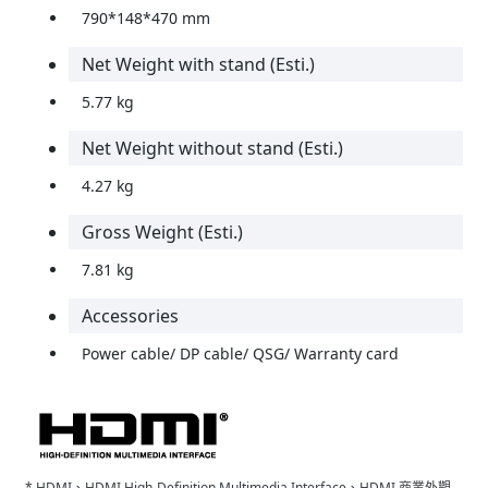
790*148*470 mm
Net Weight with stand (Esti.)
5.77 kg
Net Weight without stand (Esti.)
4.27 kg
Gross Weight (Esti.)
7.81 kg
Accessories
Power cable/ DP cable/ QSG/ Warranty card
* HDMI、HDMI High-Definition Multimedia Interface、HDMI 商業外觀