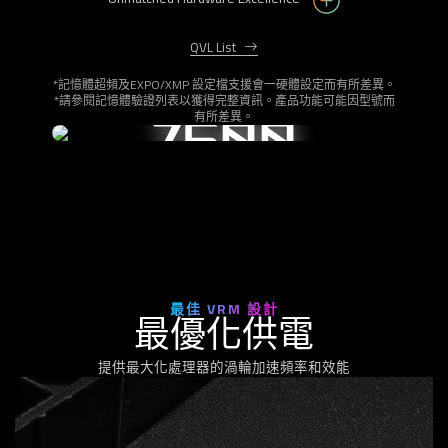
QVL List
*記憶體超頻及EXPO/XMP 設定檔支援會一硬體設定而有所差異。
*請參閱記憶體驗證列表以獲得完整資訊。產品功能可能因型號而
DDR5 超頻效能高達
有所差異。
7600
MT/s
最佳 VRM 設計
最優化供電
提供最大化處理器的渦輪加速頻率和效能