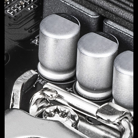
為讓Intel新一代處理器的渦輪加速頻率和效能達到最大
化，技嘉GAMING系列搭載了有史以來最好的電源設計和
最高品質的組件。
8
VCORE Phases
DrMOS 60A
解鎖多核心處理器的全部潛力，實現無與倫比的性能。
1
VCCGT Phase
DrMOS 50A
針對 CPU 內建 GPU 性能及記憶體管理進行優化。
1
VCCAUX Phase