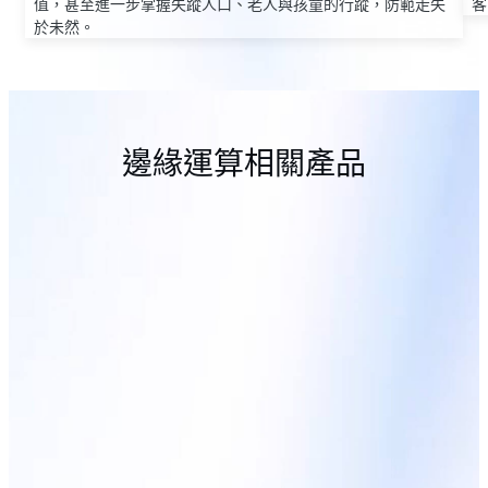
值，甚至進一步掌握失蹤人口、老人與孩童的行蹤，防範走失
客
於未然。
邊緣運算相關產品
ADCU3-100
Intel® Xeon® / 9th Gen