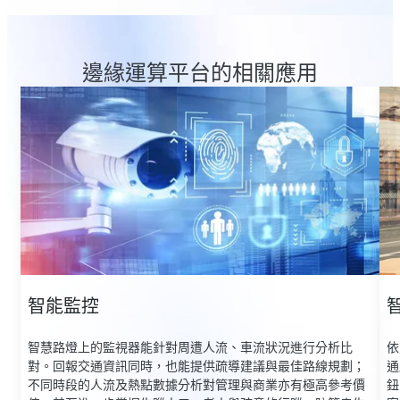
邊緣運算平台的相關應用
智能監控
智慧路燈上的監視器能針對周遭人流、車流狀況進行分析比
依
對。回報交通資訊同時，也能提供疏導建議與最佳路線規劃；
通
不同時段的人流及熱點數據分析對管理與商業亦有極高參考價
鈕