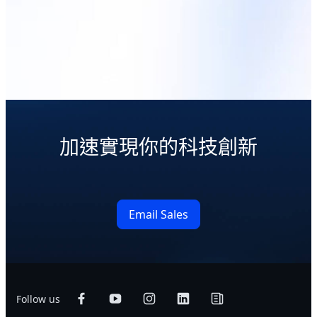
Core™ with A.I.
Accelerator : Nvidia GPU /
Intel® Movidius ™ VPU
了解更多
加速實現你的科技創新
Email Sales
Follow us