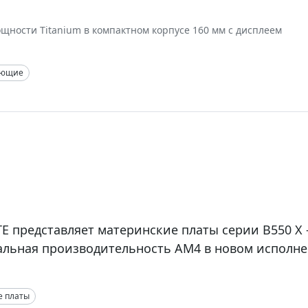
ощности Titanium в компактном корпусе 160 мм c дисплеем
ующие
E представляет материнские платы серии B550 X
льная производительность AM4 в новом исполн
е платы