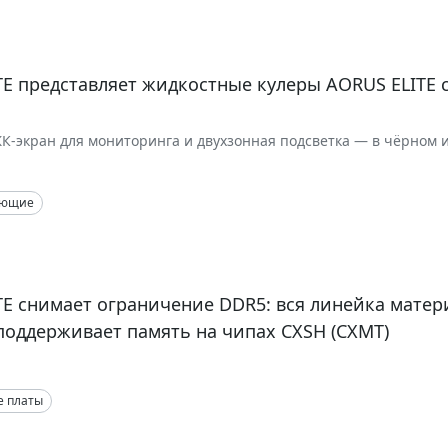
E представляет жидкостные кулеры AORUS ELITE 
К-экран для мониторинга и двухзонная подсветка — в чёрном 
и, варианты 360 мм и 240 мм
ующие
E снимает ограничение DDR5: вся линейка матер
поддерживает память на чипах CXSH (CXMT)
е платы