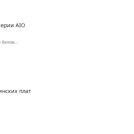
серии AIO
и белом
инских плат