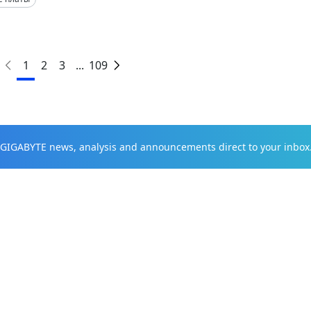
1
2
3
...
109
t GIGABYTE news, analysis and announcements direct to your inbox