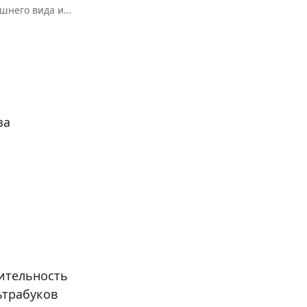
ешнего вида и
за
дительность
ьтрабуков