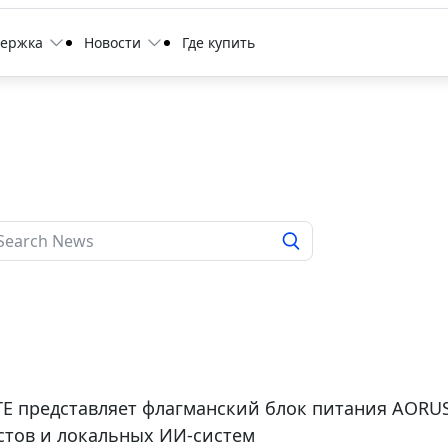
держка
Новости
Где купить
6
E представляет флагманский блок питания AORU
стов и локальных ИИ-систем