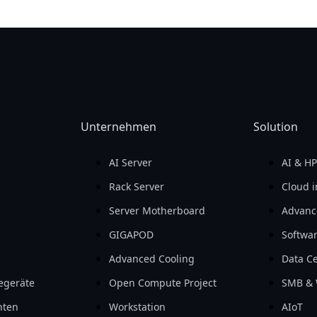
Unternehmen
Solution
AI Server
AI & H
Rack Server
Cloud i
Server Motherboard
Advanc
GIGAPOD
Softwa
Advanced Cooling
Data Ce
iegeräte
Open Compute Project
SMB & 
nten
Workstation
AIoT