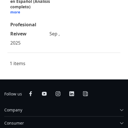
en Español (Análisis
completo)
more
Profesional
Reivew
Sep ,
2025
1 items
Follow us
Company
Consumer