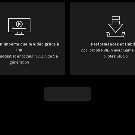
n'importe quelle vidéo grâce à
Performances et fiabil
l'IA
Application NVIDIA avec Game
adcast et encodeur NVIDIA de 9e
pilotes Studio
génération
EN SAVOIR PLUS