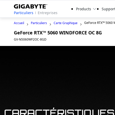
Products
Suppor
Particuliers
Entreprises
GeForce RTX™ 5060
Accueil
Particuliers
Carte Graphique
GeForce RTX™ 5060 WINDFORCE OC 8G
GV-N5060WF2OC-8GD
CARACTÉRISTIQUES