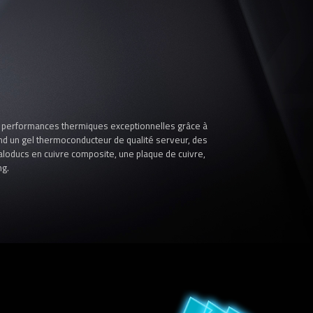
performances thermiques exceptionnelles grâce à
nd un gel thermoconducteur de qualité serveur, des
aloducs en cuivre composite, une plaque de cuivre,
ng.
U
3D
VE
 des ailes d'un
s lorsque la puce
r une augmentation
air.
2,1 fois, ce qui
ustique.
ux.