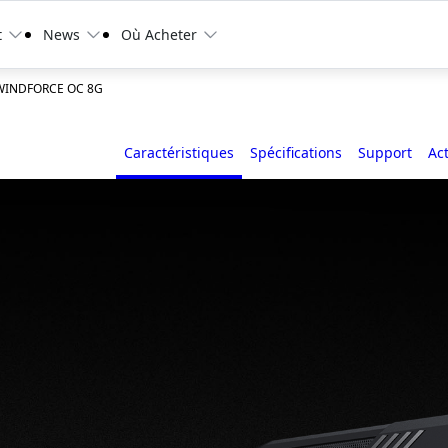
t
News
Où Acheter
 WINDFORCE OC 8G
Caractéristiques
Spécifications
Support
Ac