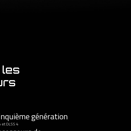
 les
urs
inquième génération
 et DLSS 4