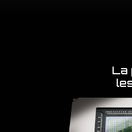
La 
le