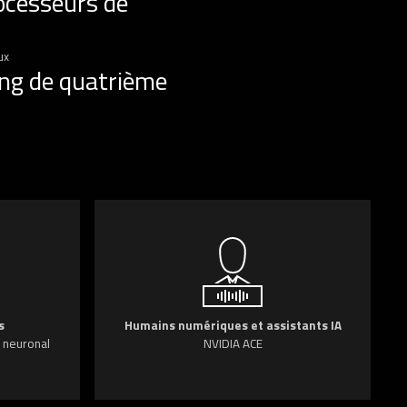
ocesseurs de
ux
ing de quatrième
s
Humains numériques et assistants IA
 neuronal
NVIDIA ACE