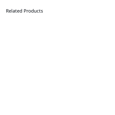
Related Products
MS03-CE0
Server Motherboard
MS73-HB0
Server Motherboard
MS73-HB1