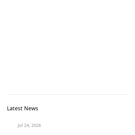
Server Motherboard
MS73-HB2
Server Motherboard
MS33-AR0
Server Motherboard
Latest News
Jul 24, 2026