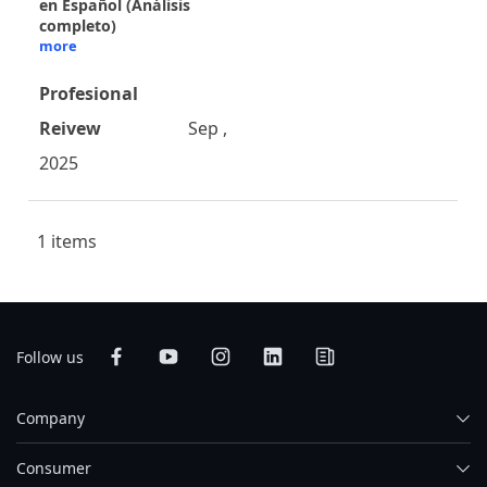
en Español (Análisis
completo)
more
Profesional
Reivew
Sep ,
2025
1 items
Follow us
Company
Consumer