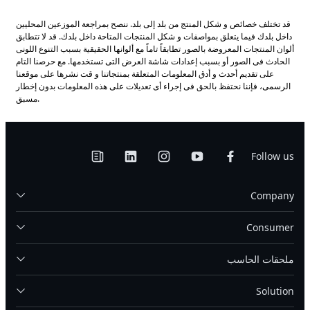
قد تختلف خصائص و شكل المنتج من بلد إلى بلد. ننصح بمراجعة الموزعين المحليين
داخل بلدك فيما يتعلق بمواصفات و شكل المنتجات المتاحة داخل بلدك. قد لا تتطابق
ألوان المنتجات المعروضة بالصور تطابقاً تاماً مع ألوانها الحقيقية بسبب التنوع اللونى
الحادث فى الصور أو بسبب إعدادات شاشة العرض التى تستخدمها. مع حرصنا التام
على تقديم أحدث و أدق المعلومات المتعلقة بمنتجاتنا و قت نشرها على موقعنا
الرسمى، فإننا نحتفظ بالحق فى إجراء أى تعديلات على هذه المعلومات بدون إخطار
مسبق.
Follow us
Company
Consumer
ملحقات الحاسب
Solution