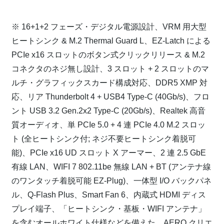
⁠
※ 16+1+2 フェーズ・デジタル電源設計、VRM 用大型
ヒートシンク & M.2 Thermal Guard L、EZ-Latch による
PCIe x16 スロットのボタン式クリックリリース & M.2
コネクタのネジ無し設計、3 スロット + 2 スロットのマ
ルチ・グラフィックスカード構成対応、DDR5 XMP 対
応、リア Thunderbolt 4 + USB4 Type-C (40Gb/s)、フロ
ント USB 3.2 Gen.2x2 Type-C (20Gb/s)、Realtek 高音
質オーディオ、単 PCIe 5.0 + 4 連 PCIe 4.0 M.2 スロッ
ト (全ヒートシンク付; ネジ不要ヒートシンク着脱可
能)、PCIe x16 UD スロット X アーマー、2 連 2.5 GbE
有線 LAN、WIFI 7 802.11be 無線 LAN + BT (アンテナ線
のワンタッチ着脱可能 EZ-Plug)、一体型 I/O バックパネ
ル、Q-Flash Plus、Smart Fan 6、内蔵式 HDMI ディス
プレイ端子、「ヒートシンク・基板・WIFI アンテナ」
を含むオールホワイト仕様などを備えた、AERO クリエ