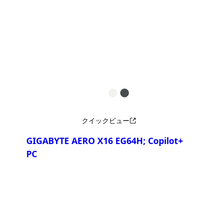
比較
GAMING A16
5THP3JP864SP
GAMING A16
5THP3JP893SH
GAMING A16
5VHP3JP893SH
GAMING A16
クイックビュー
5VHP3JP894SH
GIGABYTE AERO X16 EG64H; Copilot+
PC