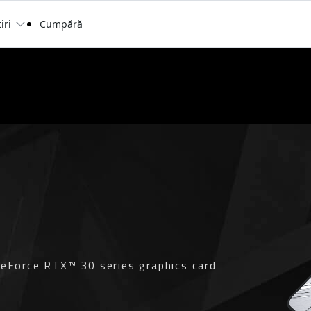
iri
Cumpără
NK™ BRIDGE FOR 30 SERIES
0 SERIES
eForce RTX™ 30 series graphics card