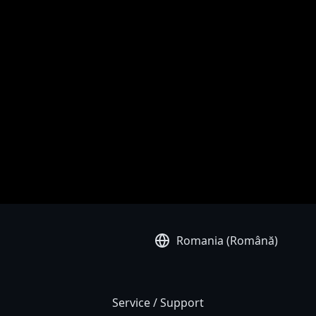
.
 aspectul produselor disponibile în țara dvs. Culorile produselor ar putea
 a prezenta cele mai precise și cuprinzătoare informații la momentul
Romania (Română)
Service / Support