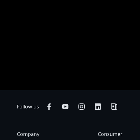
* Specificațiile produselor și aparența acestora poate varia de la țară l
fi diferite din cauza variatiilor fotografice sau setări ale monitoarelor
publicării, ne rezervăm dreptul de a face modificări fără notificare prea
Follow us
Company
Consumer