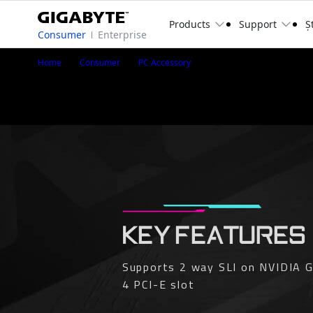
Products
Support
Şt
Consumer
Enterprise
AORUS GeForce RTX NVLI
Home
Consumer
PC Accessory
AORUS GeForce RTX NVLINK™ BRIDGE FOR 3
GC-ANVLINK
KEY FEATURES
Supports 2 way SLI on NVIDIA G
4 PCI-E slot