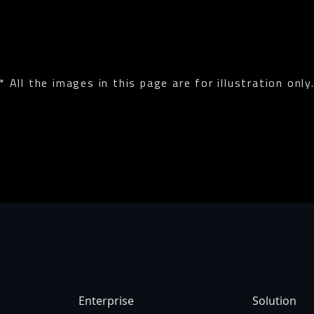
* All the images in this page are for illustration only
a țară. Vă recomandăm să verificați cu comercianții locali despre specificațiile și
, deci ar putea exista variațiuni față de acest website. Deși facem eforturi pentru
labilă.
Enterprise
Solution