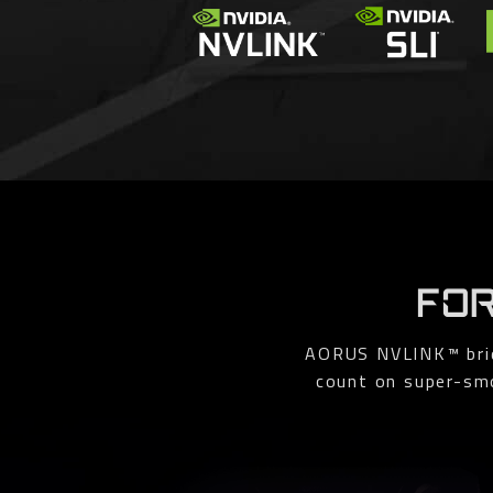
FOR
AORUS NVLINK™ bridg
count on super-sm