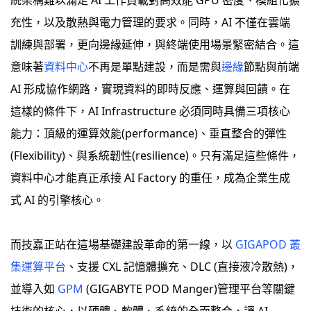
充性，以及散熱與電力管理的要求。同時，AI 不僅在雲端
訓練與部署，更向邊緣延伸，與終端使用場景緊密結合。這
意味著
資料中心
不再是單點建設，而是需與
邊緣
節點與前端
AI 形成協作網路，實現資料的即時反應、運算與回饋。在
這樣的條件下，AI Infrastructure 必須同時具備三項核心
能力：頂級的運算效能(performance)、垂直整合的彈性
(Flexibility)、與系統韌性(resilience)。只有滿足這些條件，
資料中心才能真正承接 AI Factory 的重任，成為企業生成
式 AI 的引擎核心。
而技嘉正站在這場基礎建設革命的第一線，以
GIGAPOD 叢
集運算平台
、支援 CXL 記憶體擴充、DLC (直接液冷散熱)，
並導入如
GPM
(GIGABYTE POD Manger)管理平台等關鍵
技術的核心，以硬體、軟體、系統的全面整合，讓 AI