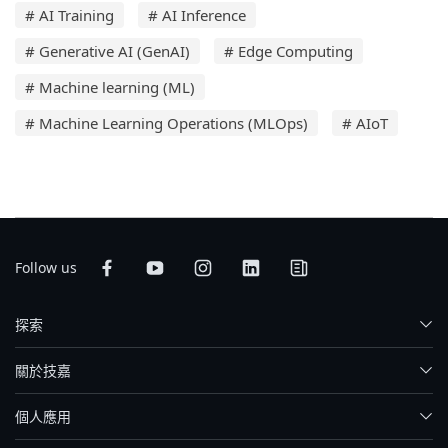
# AI Training
# AI Inference
# Generative AI (GenAI)
# Edge Computing
# Machine learning (ML)
# Machine Learning Operations (MLOps)
# AIoT
Follow us
探索
關於技嘉
個人應用