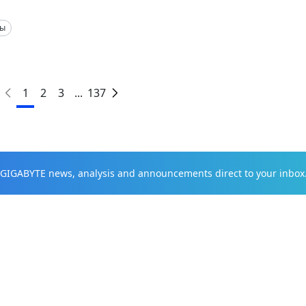
ты
1
2
3
...
137
t GIGABYTE news, analysis and announcements direct to your inbox