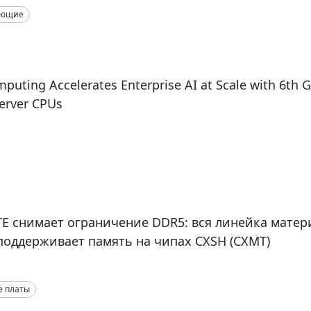
ующие
puting Accelerates Enterprise AI at Scale with 6th
erver CPUs
E снимает ограничение DDR5: вся линейка матер
поддерживает память на чипах CXSH (CXMT)
е платы