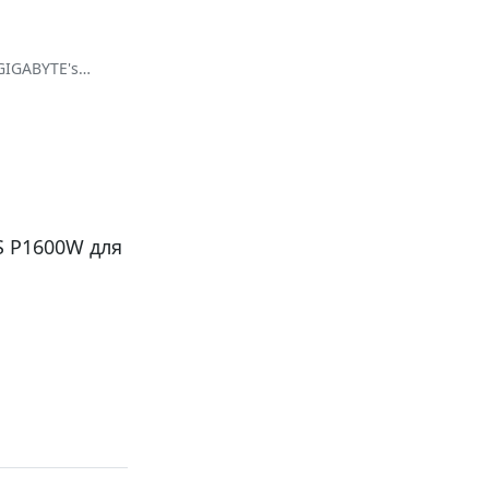
 GIGABYTE's
d outstanding
S P1600W для