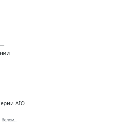
 —
ении
серии AIO
и белом