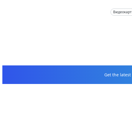
Видеокар
Get the lates