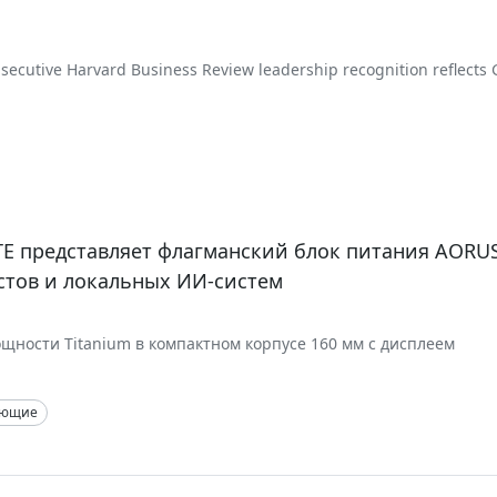
nsecutive Harvard Business Review leadership recognition reflects
commitment to innovation, responsible governance, and continue
tewardship.
6
E представляет флагманский блок питания AORU
стов и локальных ИИ-систем
ощности Titanium в компактном корпусе 160 мм c дисплеем
ующие