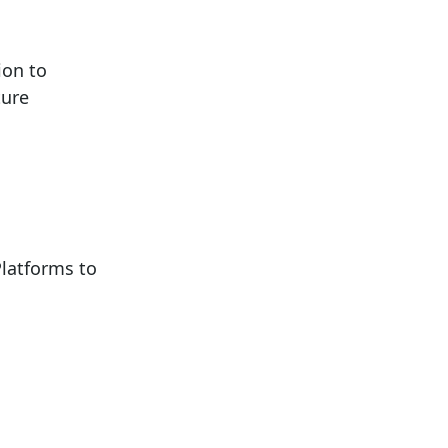
ion to
ture
latforms to