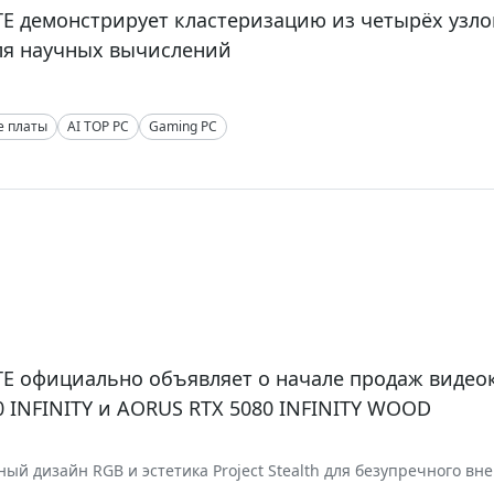
E демонстрирует кластеризацию из четырёх узло
ля научных вычислений
е платы
AI TOP PC
Gaming PC
E официально объявляет о начале продаж видео
0 INFINITY и AORUS RTX 5080 INFINITY WOOD
ый дизайн RGB и эстетика Project Stealth для безупречного вн
й чистоты сборки