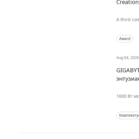
Creation
A third co
sustained 
business s
Award
Aug 04, 202
GIGABYT
энтузиа
1600 Вт м
Комплект