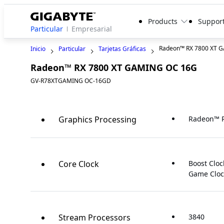
Products
Suppor
Particular
Empresarial
Radeon™ RX 7800 XT 
Inicio
Particular
Tarjetas Gráficas
Radeon™ RX 7800 XT GAMING OC 16G
GV-R78XTGAMING OC-16GD
Graphics Processing
Radeon™ R
Core Clock
Boost Cloc
Game Cloc
Stream Processors
3840