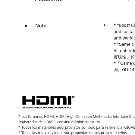
Note
* “Boost C
and sustai
and workl
* “Game Cl
Actual ind
實現性、頻
*「Gam
同。GD-14
* Los términos HDMI, HDMI High-Definition Multimedia Interface (In
registradas de HDMI Licensing Administrator, Inc.
* Todos los materiales aquí provistos son solo para referencia. GIGAB
* Todas las marcas y logos son propiedad de sus propios dueños.