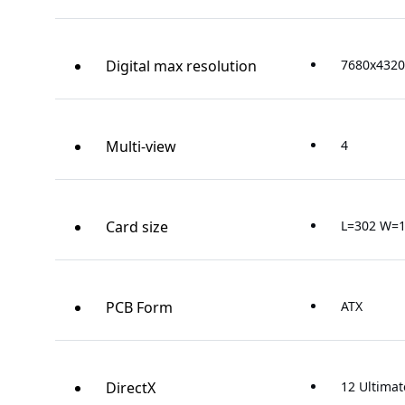
Digital max resolution
7680x432
Multi-view
4
Card size
L=302 W=
PCB Form
ATX
DirectX
12 Ultimat