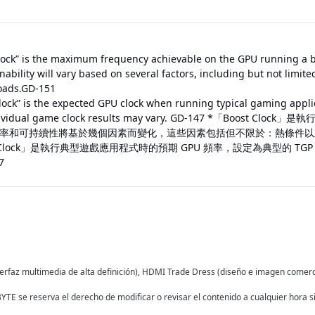
lock” is the maximum frequency achievable on the GPU running a bu
nability will vary based on several factors, including but not limite
oads.GD-151
ock” is the expected GPU clock when running typical gaming applica
ividual game clock results may vary. GD-147
*「Boost Clock
率和可持續性將基於幾個因素而變化，這些因素包括但不限於：熱條件以
e Clock」是執行典型遊戲應用程式時的預期 GPU 頻率，設定為典型的
7
terfaz multimedia de alta definición), HDMI Trade Dress (diseño e imagen come
YTE se reserva el derecho de modificar o revisar el contenido a cualquier hora s