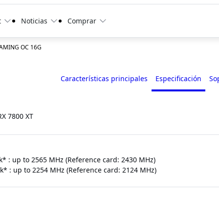
t
Noticias
Comprar
GAMING OC 16G
Características principales
Especificación
So
X 7800 XT
k* : up to 2565 MHz (Reference card: 2430 MHz)
k* : up to 2254 MHz (Reference card: 2124 MHz)