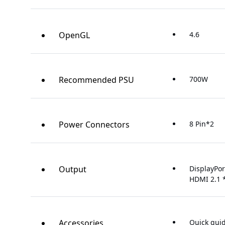
OpenGL
4.6
Recommended PSU
700W
Power Connectors
8 Pin*2
Output
DisplayPor
HDMI 2.1 
Accessories
Quick gui