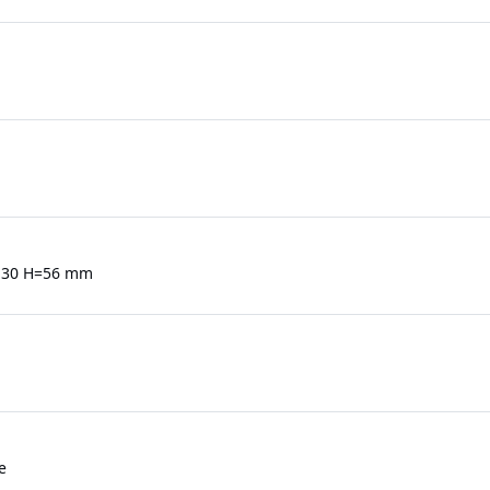
0
130 H=56 mm
e