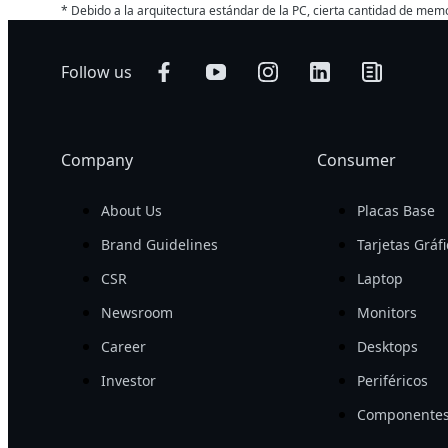
* Debido a la arquitectura estándar de la PC, cierta cantidad de me
Follow us
Company
Consumer
About Us
Placas Base
Brand Guidelines
Tarjetas Gráf
CSR
Laptop
Newsroom
Monitors
Career
Desktops
Investor
Periféricos
Componentes