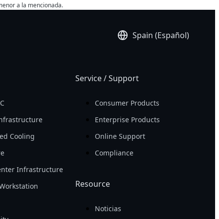
 menor a la mencionada.
Spain (Español)
Service / Support
PC
Consumer Products
nfrastructure
Enterprise Products
ed Cooling
Online Support
re
Compliance
nter Infrastructure
Resource
Workstation
Noticias