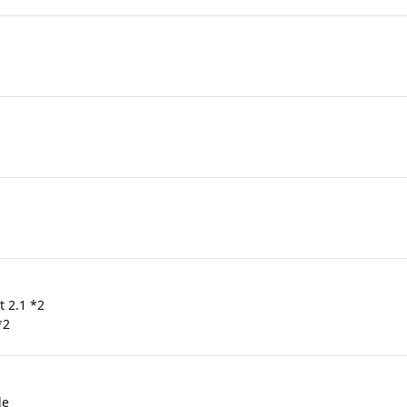
t 2.1 *2
*2
de