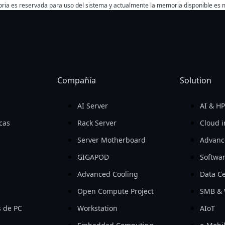
moria es reservada para uso del sistema y actualmente la memoria disponible es
Compañía
Solution
AI Server
AI & H
icas
Rack Server
Cloud i
Server Motherboard
Advanc
GIGAPOD
Softwa
Advanced Cooling
Data Ce
Open Compute Project
SMB & 
 de PC
Workstation
AIoT