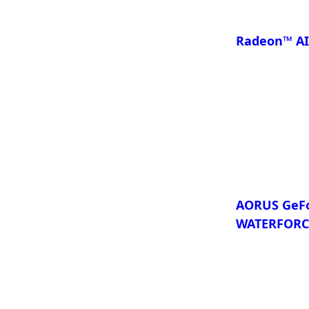
Radeon™ AI
比較
AORUS GeFo
WATERFORC
比較