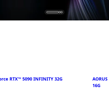
rce RTX™ 5090 INFINITY 32G
AORUS 
16G
比較