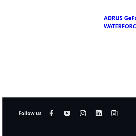
AORUS GeFo
WATERFORC
比較
Follow us