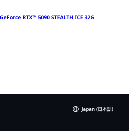
GeForce RTX™ 5090 STEALTH ICE 32G
Japan (日本語)