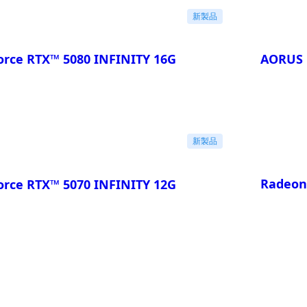
新製品
rce RTX™ 5080 INFINITY 16G
AORUS 
比較
新製品
Radeon
rce RTX™ 5070 INFINITY 12G
比較