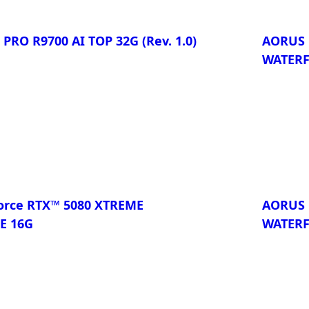
 PRO R9700 AI TOP 32G
(Rev. 1.0)
AORUS 
WATERF
比較
rce RTX™ 5080 XTREME
AORUS 
E 16G
WATERF
比較