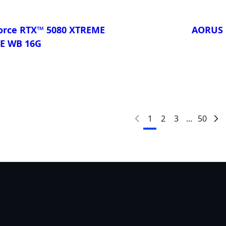
rce RTX™ 5080 XTREME
AORUS 
E WB 16G
比較
1
2
3
...
50