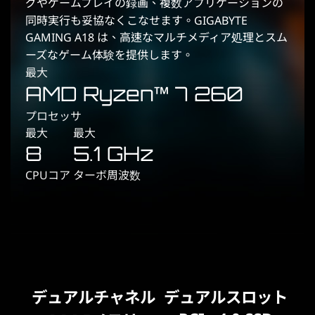
グやゲームプレイの録画、複数アプリケーションの
同時実行も妥協なくこなせます。GIGABYTE
GAMING A18 は、高速なマルチメディア処理とスム
ーズなゲーム体験を提供します。
最大
AMD Ryzen™ 7 260
プロセッサ
最大
最大
8
5.1 GHz
CPUコア
ターボ周波数
デュアルチャネル
デュアルスロット