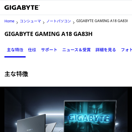
GIGABYTE GAMING A18 GA83H
Home
コンシューマ
ノートパソコン
GIGABYTE GAMING A18 GA83H
主な特徴
仕様
サポート
ニュース＆受賞
詳細を見る
フォ
主な特徴