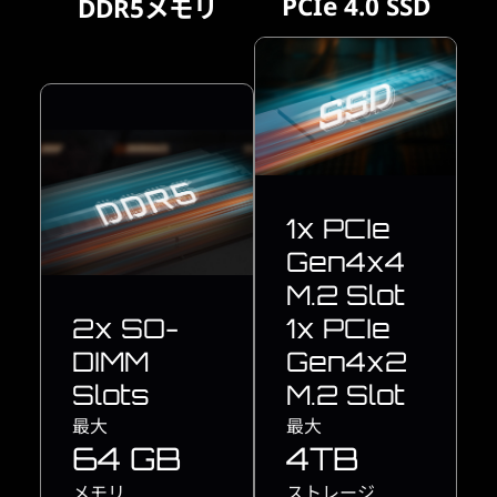
PCIe 4.0 SSD
DDR5メモリ
1x PCIe
Gen4x4
M.2 Slot
2x SO-
1x PCIe
DIMM
Gen4x2
Slots
M.2 Slot
最大
最大
64 GB
4TB
メモリ
ストレージ