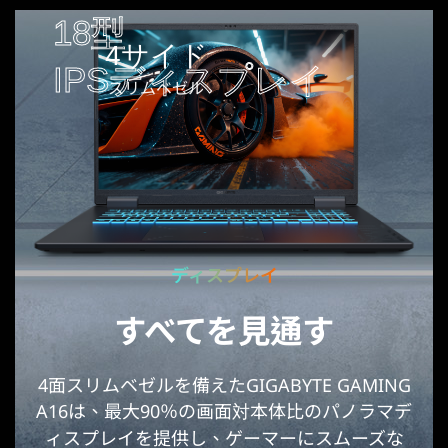
18型
18型
4サイド
IPSディスプレイ
IPSディスプレイ
スリムベゼル
ディスプレイ
すべてを見通す
4面スリムベゼルを備えたGIGABYTE GAMING
A16は、最大90％の画面対本体比のパノラマデ
ィスプレイを提供し、ゲーマーにスムーズな