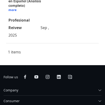
en Español (Análisis
completo)
more
Profesional
Reivew
Sep ,
2025
1 items
Follow us
Company
Consumer