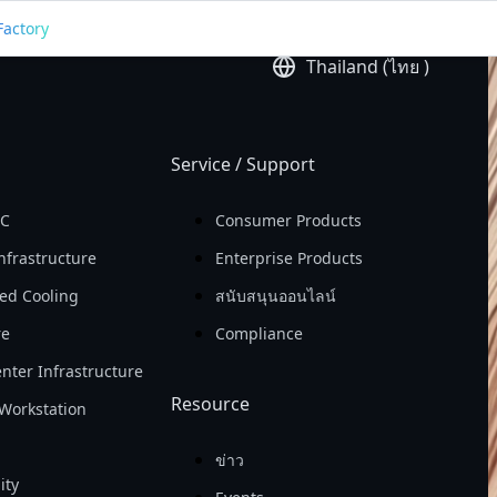
ld
Factory
Earning Per Share 
Thailand (ไทย )
(EPS)

In 2025
Service / Support
PC
Consumer Products
nfrastructure
Enterprise Products
ed Cooling
สนับสนุนออนไลน์
re
Compliance
nter Infrastructure
Resource
Workstation
ข่าว
ity