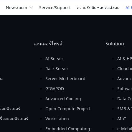
We
Empower
the Wor
Newsroom
Service/Support
ความรับผิดชอบต่อสังคม
AI 
billion
Return on Assets 
Return on Equity 
Gross Profit

(ROA)

(ROE)

In 2025
เอนเตอร์ไพรส์
Solution
For You
For Business
See How We Help
AI Server
AI & H
Rack Server
Cloud i
๊ค
Server Motherboard
Advanc
GIGAPOD
Softwa
Advanced Cooling
Data Ce
คอมพิวเตอร์
Open Compute Project
SMB & 
ื่องคอมพิวเตอร์
Workstation
AIoT
Embedded Computing
e-Mobil