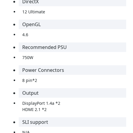
DirectX
12 Ultimate
OpenGL
4.6
Recommended PSU
750W
Power Connectors
8 pin*2
Output
DisplayPort 1.4a *2
HDMI 2.1 *2
SLI support
N/A