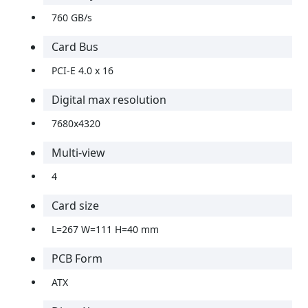
760 GB/s
Card Bus
PCI-E 4.0 x 16
Digital max resolution
7680x4320
Multi-view
4
Card size
L=267 W=111 H=40 mm
PCB Form
ATX