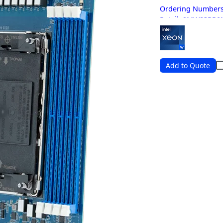
Ordering Numbers
Retail: 9MW83RP0
Bulk: 9MW83RP0N
Add to Quote