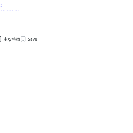
:
MR-000-3*
R-000-3*
主な特徴
Save