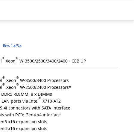
Rev. 1.x/3.x
®
®
l
Xeon
W-3500/2500/3400/2400 - CEB UP
®
®
el
Xeon
W-3500/3400 Processors
®
®
el
Xeon
W-2500/2400 Processors
*
l DDR5 RDIMM, 8 x DIMMs
®
 LAN ports via Intel
X710-AT2
S 4i connectors with SATA interface
ots with PCIe Gen4 x4 interface
en5 x16 expansion slots
en4 x16 expansion slots