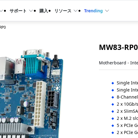
サポート
購入
リソース
Trending
RP0
MW83-RP0
Motherboard - Inte
Single Int
Single Int
8-Channe
2 x 10Gb/s
2 x SlimSA
2 x M.2 sl
5 x PCIe G
2 x PCIe G