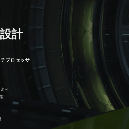
設計
ルチプロセッサ
と比べ
飛躍
能