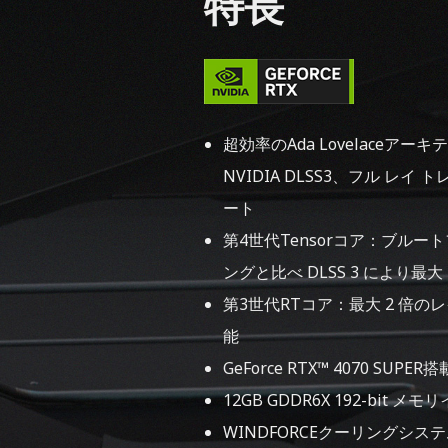
特長
超効率のAda Lovelaceアー
NVIDIA DLSS3、フル レイ
ート
第4世代Tensorコア：ブルー
ングと比べ DLSS 3 により最大
第3世代RTコア：最大 2 倍の
能
GeForce RTX™ 4070 SUPER搭
12GB GDDR6X 192-bit 
WINDFORCEクーリングシス