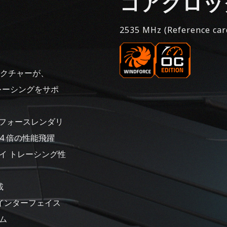
コアクロッ
2535 MHz (Reference car
キテクチャーが、
 トレーシングをサポ
トフォースレンダリ
 4 倍の性能飛躍
レイ トレーシング性
載
メモリインターフェイス
テム