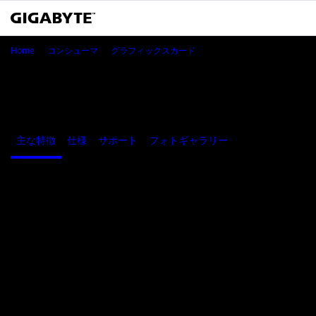
GeForce RTX™ 4070 Ti SU
Home
コンシューマ
グラフィックスカード
GeForce RTX™ 4070 Ti SUPER WINDFORCE
OC 16G
主な特徴
仕様
サポート
フォトギャラリー
Where to Buy
主な特徴