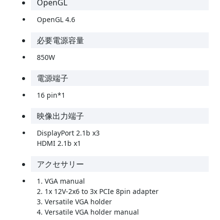
OpenGL
OpenGL 4.6
必要電源容量
850W
電源端子
16 pin*1
映像出力端子
DisplayPort 2.1b x3
HDMI 2.1b x1
アクセサリー
1. VGA manual
2. 1x 12V-2x6 to 3x PCIe 8pin adapter
3. Versatile VGA holder
4. Versatile VGA holder manual