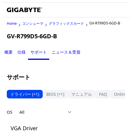
GV-R799D5-6GD-B
Home
コンシューマ
グラフィックスカード
GV-R799D5-6GD-B
Legacy
概要
仕様
サポート
ニュース＆受賞
サポート
ドライバー
(+1)
BIOS
(+1)
マニュアル
FAQ
Online S
OS
VGA Driver