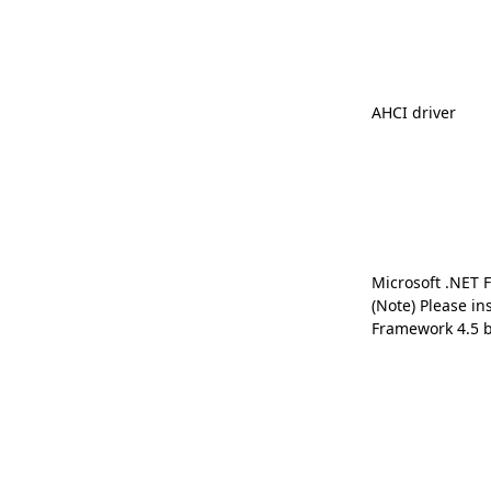
AHCI driver
Microsoft .NET 
(Note) Please in
Framework 4.5 b