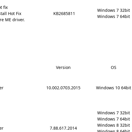
 fix
Windows 7 32bit

tall Hot Fix
KB2685811
Windows 7 64bit
e ME driver.
Version
OS
er
10.002.0703.2015
Windows 10 64bit
Windows 7 32bit

Windows 7 64bit

Windows 8 32bit

er
7.88.617.2014
Windows 8 64bit
