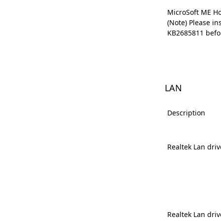
MicroSoft ME Hot
(Note) Please ins
KB2685811 befor
LAN
Description
Realtek Lan driv
Realtek Lan driv